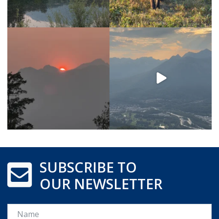
SUBSCRIBE TO
OUR NEWSLETTER
Name