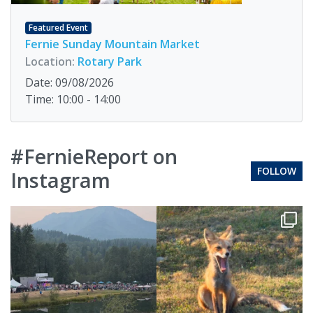
Featured Event
Fernie Sunday Mountain Market
Location:
Rotary Park
Date: 09/08/2026
Time: 10:00 - 14:00
#FernieReport on
FOLLOW
Instagram