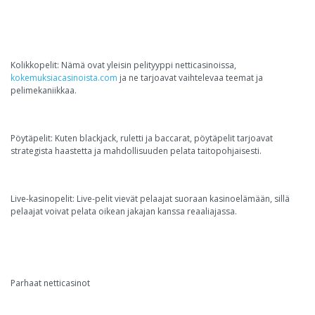
Kolikkopelit: Nämä ovat yleisin pelityyppi netticasinoissa,
kokemuksiacasinoista.com
ja ne tarjoavat vaihtelevaa teemat ja
pelimekaniikkaa.
Pöytäpelit: Kuten blackjack, ruletti ja baccarat, pöytäpelit tarjoavat
strategista haastetta ja mahdollisuuden pelata taitopohjaisesti.
Live-kasinopelit: Live-pelit vievät pelaajat suoraan kasinoelämään, sillä
pelaajat voivat pelata oikean jakajan kanssa reaaliajassa.
Parhaat netticasinot