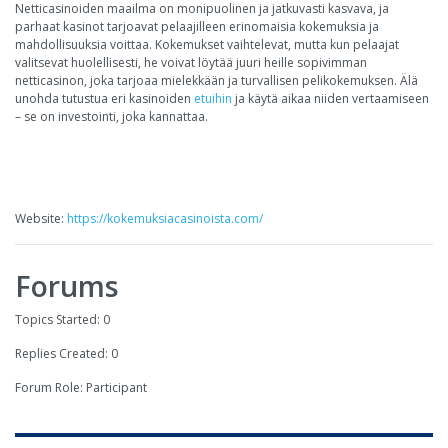
Netticasinoiden maailma on monipuolinen ja jatkuvasti kasvava, ja
parhaat kasinot tarjoavat pelaajilleen erinomaisia kokemuksia ja
mahdollisuuksia voittaa. Kokemukset vaihtelevat, mutta kun pelaajat
valitsevat huolellisesti, he voivat löytää juuri heille sopivimman
netticasinon, joka tarjoaa mielekkään ja turvallisen pelikokemuksen. Älä
unohda tutustua eri kasinoiden
etuihin
ja käytä aikaa niiden vertaamiseen
– se on investointi, joka kannattaa.
Website:
https://kokemuksiacasinoista.com/
Forums
Topics Started: 0
Replies Created: 0
Forum Role: Participant