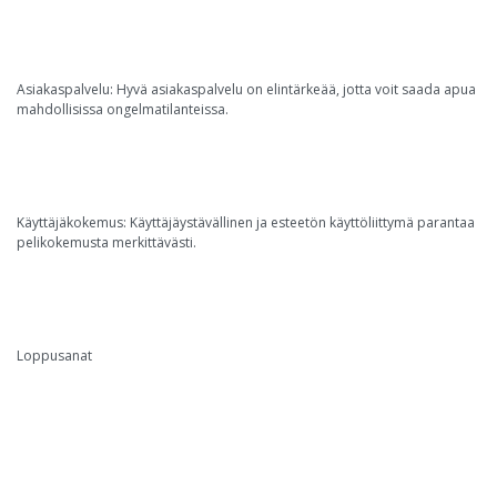
Asiakaspalvelu: Hyvä asiakaspalvelu on elintärkeää, jotta voit saada apua
mahdollisissa ongelmatilanteissa.
Käyttäjäkokemus: Käyttäjäystävällinen ja esteetön käyttöliittymä parantaa
pelikokemusta merkittävästi.
Loppusanat