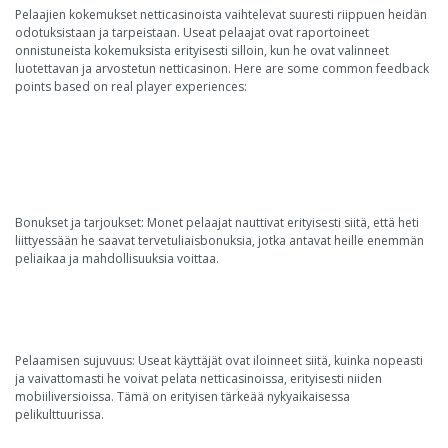
Pelaajien kokemukset netticasinoista vaihtelevat suuresti riippuen heidän
odotuksistaan ja tarpeistaan. Useat pelaajat ovat raportoineet
onnistuneista kokemuksista erityisesti silloin, kun he ovat valinneet
luotettavan ja arvostetun netticasinon. Here are some common feedback
points based on real player experiences:
Bonukset ja tarjoukset: Monet pelaajat nauttivat erityisesti siitä, että heti
liittyessään he saavat tervetuliaisbonuksia, jotka antavat heille enemmän
peliaikaa ja mahdollisuuksia voittaa.
Pelaamisen sujuvuus: Useat käyttäjät ovat iloinneet siitä, kuinka nopeasti
ja vaivattomasti he voivat pelata netticasinoissa, erityisesti niiden
mobiiliversioissa. Tämä on erityisen tärkeää nykyaikaisessa
pelikulttuurissa.