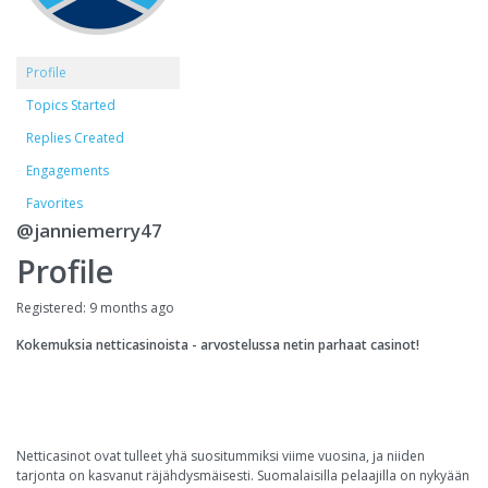
Profile
Topics Started
Replies Created
Engagements
Favorites
@janniemerry47
Profile
Registered: 9 months ago
Kokemuksia netticasinoista - arvostelussa netin parhaat casinot!
Netticasinot ovat tulleet yhä suositummiksi viime vuosina, ja niiden
tarjonta on kasvanut räjähdysmäisesti. Suomalaisilla pelaajilla on nykyään