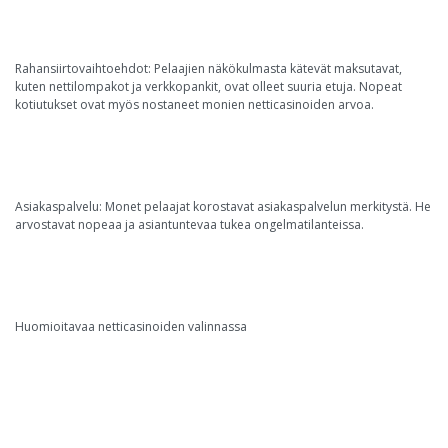
Rahansiirtovaihtoehdot: Pelaajien näkökulmasta kätevät maksutavat,
kuten nettilompakot ja verkkopankit, ovat olleet suuria etuja. Nopeat
kotiutukset ovat myös nostaneet monien netticasinoiden arvoa.
Asiakaspalvelu: Monet pelaajat korostavat asiakaspalvelun merkitystä. He
arvostavat nopeaa ja asiantuntevaa tukea ongelmatilanteissa.
Huomioitavaa netticasinoiden valinnassa