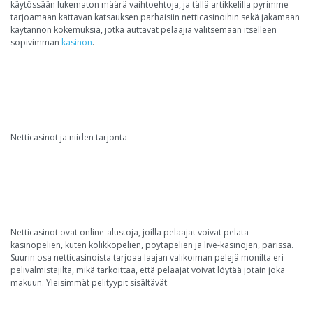
käytössään lukematon määrä vaihtoehtoja, ja tällä artikkelilla pyrimme
tarjoamaan kattavan katsauksen parhaisiin netticasinoihin sekä jakamaan
käytännön kokemuksia, jotka auttavat pelaajia valitsemaan itselleen
sopivimman
kasinon
.
Netticasinot ja niiden tarjonta
Netticasinot ovat online-alustoja, joilla pelaajat voivat pelata
kasinopelien, kuten kolikkopelien, pöytäpelien ja live-kasinojen, parissa.
Suurin osa netticasinoista tarjoaa laajan valikoiman pelejä monilta eri
pelivalmistajilta, mikä tarkoittaa, että pelaajat voivat löytää jotain joka
makuun. Yleisimmät pelityypit sisältävät: